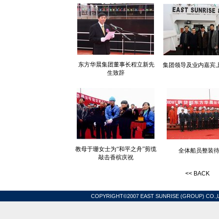
东方华晨集团董事长程立新先
集团领导及业内嘉宾
生致辞
教母于珊女士为“和平之舟”
剪缆
全体船员整装
敲击香槟庆祝
<<
BACK
COPYRIGHT©2007 EAST SUNRISE (GROUP) CO.,L