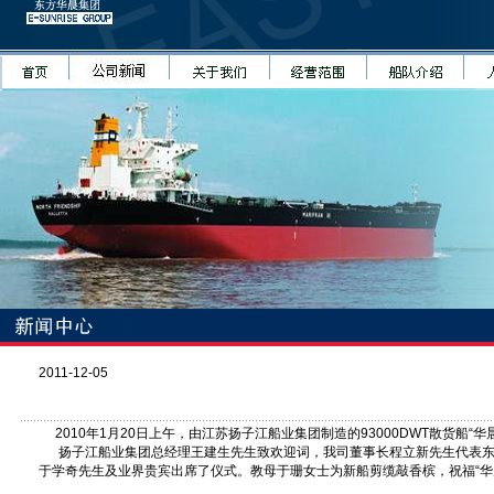
2011-12-05
93000DWT散货船“华晨88号”交船命名仪式
2010年1月20日上午，由江苏扬子江船业集团制造的93000DWT散货船“华
扬子江船业集团总经理王建生先生致欢迎词，我司董事长程立新先生代表东
于学奇先生及业界贵宾出席了仪式。教母于珊女士为新船剪缆敲香槟，祝福“华